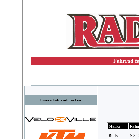
Fahrrad fa
Unsere Fahrradmarken:
Marke
Rah
Bulls
N 89