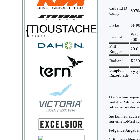
Cube LTD
S070
Comp
Flyke
SF 90
W 05
Lizzard
460
Phil
20 C 
Roggers
Radiant
K269
Simplon
07-0
Razorblade
Die Suchanzeigen 
und die Rahmen-N
bitte die bei der
Sie können auch e
nur eine E-Mail s
Folgende Angaben 
1. Rahmen-Nummer